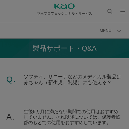
花王プロフェッショナル・サービス
検索
メニ
を開
ュー
MENU
く
を開
く
製品サポート・Q&A
ソフティ、サニーナなどのメディカル製品は
Q.
赤ちゃん（新生児、乳児）にも使える？
生後6カ月に満たない期間での使用はおすすめ
A.
していません。それ以降については、保護者監
督のもとでの使用をおすすめしています。