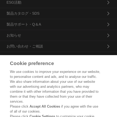
ESG活動
製品カタログ・SDS
製品サポート・Q＆A
お知らせ
お問い合わせ・ご相談
Cookie preference
花王プロフェッショナル・サービス株式会社
We use cookies to improve your experience on our website,
to personalise content and ads, and to analyse our traffic.
トップ
We also share information about your use of our website
with our advertising and analytics partners, who may
企業概要・沿革
combine it with other information that you have provided to
them or that they have collected from your use of their
製品カタログ
services.
Please click
Accept All Cookies
if you agree with the use
ご利用条件
of all of our cookies.
Please click
Cookie Settings
to customize your cookie