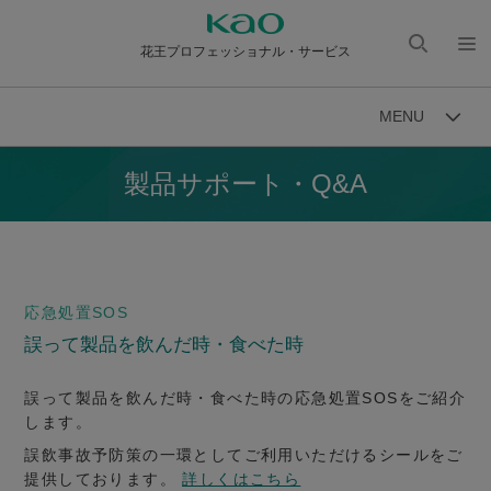
花王プロフェッショナル・サービス
検索
メニ
を開
ュー
MENU
く
を開
く
製品サポート・Q&A
応急処置SOS
誤って製品を飲んだ時・食べた時
誤って製品を飲んだ時・食べた時の応急処置SOSをご紹介
します。
誤飲事故予防策の一環としてご利用いただけるシールをご
提供しております。
詳しくはこちら