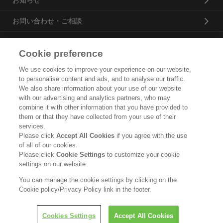
お知らせ
お問い合わせ・ご相談
Cookie preference
花王プロフェッショナル・サービス株式会社
We use cookies to improve your experience on our website,
to personalise content and ads, and to analyse our traffic.
トップ
We also share information about your use of our website
with our advertising and analytics partners, who may
企業概要・沿革
combine it with other information that you have provided to
them or that they have collected from your use of their
製品カタログ
services.
Please click
Accept All Cookies
if you agree with the use
ご利用条件
of all of our cookies.
Please click
Cookie Settings
to customize your cookie
個人情報保護方針
settings on our website.
ソーシャルメディアポリシー
You can manage the cookie settings by clicking on the
Cookie policy/Privacy Policy link in the footer.
Copyright © Kao Corporation. All rights reserved.
Cookies Settings
Accept All Cookies