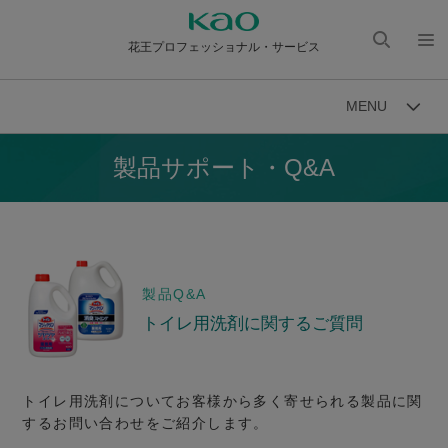
花王プロフェッショナル・サービス
検索
メニ
を開
ュー
MENU
く
を開
く
製品サポート・Q&A
製品Q&A
トイレ用洗剤に関するご質問
トイレ用洗剤についてお客様から多く寄せられる製品に関
するお問い合わせをご紹介します。