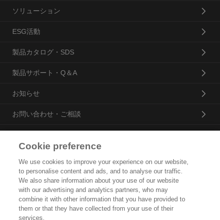
ソリューション
ESG活動
製品カタログ・SDS
製品サポート・Q＆A
お知らせ
お問い合わせ・ご相談
Cookie preference
花王プロフェッショナル・サービス株式会社
We use cookies to improve your experience on our website,
to personalise content and ads, and to analyse our traffic.
トップ
We also share information about your use of our website
with our advertising and analytics partners, who may
企業概要・沿革
combine it with other information that you have provided to
them or that they have collected from your use of their
製品カタログ
services.