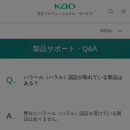
花王プロフェッショナル・サービス
検索
メニ
を開
ュー
MENU
く
を開
く
製品サポート・Q&A
ハラール（ハラル）認証が取れている製品は
Q.
ある？
弊社にハラール（ハラル）認証を受けている製
A.
品はありません。