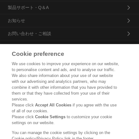
製品サポート・Q＆A
お知らせ
お問い合わせ・ご相談
Cookie preference
花王プロフェッショナル・サービス株式会社
We use cookies to improve your experience on our website,
to personalise content and ads, and to analyse our traffic.
トップ
We also share information about your use of our website
with our advertising and analytics partners, who may
企業概要・沿革
combine it with other information that you have provided to
them or that they have collected from your use of their
製品カタログ
services.
Please click
Accept All Cookies
if you agree with the use
ご利用条件
of all of our cookies.
Please click
Cookie Settings
to customize your cookie
個人情報保護方針
settings on our website.
ソーシャルメディアポリシー
You can manage the cookie settings by clicking on the
Cookie policy/Privacy Policy link in the footer.