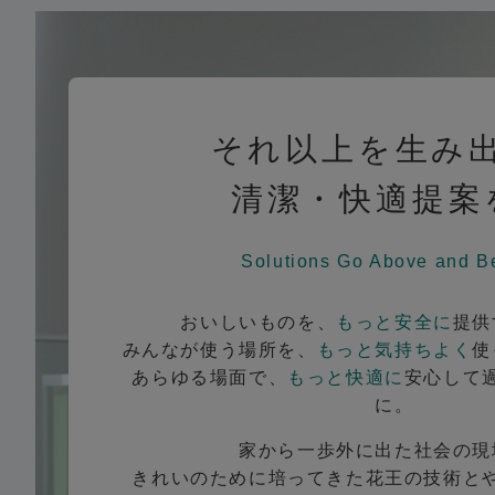
それ以上を生み
清潔・快適提案
Solutions Go Above and B
おいしいものを、
もっと安全に
提供
みんなが使う場所を、
もっと気持ちよく
使
あらゆる場面で、
もっと快適に
安心して
に。
家から一歩外に出た社会の現
きれいのために培ってきた花王の技術と