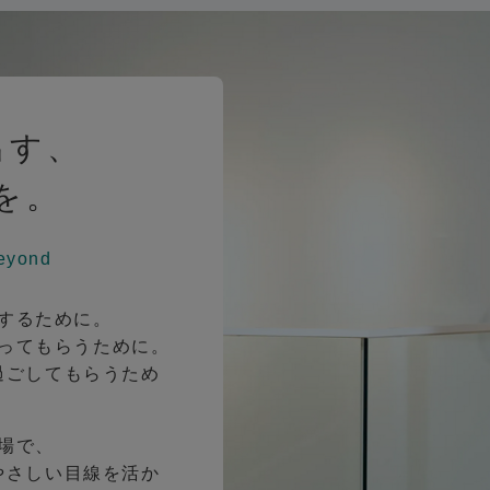
出す、
を。
eyond
するために。
ってもらうために。
過ごしてもらうため
場で、
やさしい目線を活か