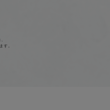
像、
ます。