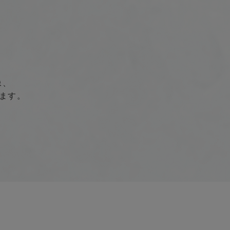
像、
ます。