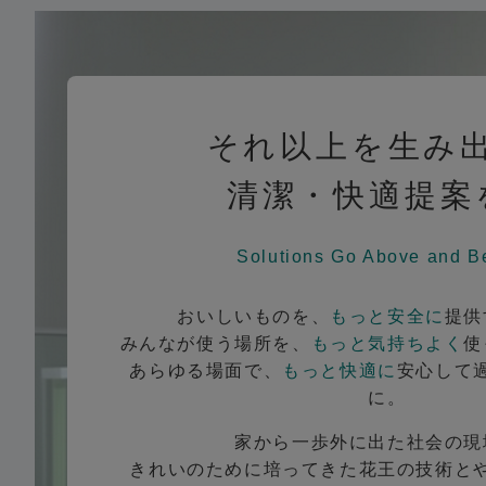
それ以上を生み
清潔・快適提案
Solutions Go Above and B
おいしいものを、
もっと安全に
提供
みんなが使う場所を、
もっと気持ちよく
使
あらゆる場面で、
もっと快適に
安心して
に。
家から一歩外に出た社会の現
きれいのために培ってきた花王の技術と