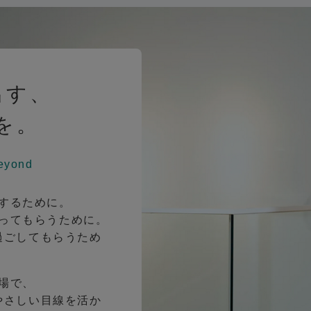
出す、
を。
eyond
するために。
ってもらうために。
過ごしてもらうため
場で、
やさしい目線を活か