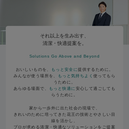
それ以上を生み出す、
清潔・快適提案を。
Solutions Go Above and Beyond
おいしいものを、
もっと安全に
提供するために。
みんなが使う場所を、
もっと気持ちよく
使ってもら
うために。
あらゆる場面で、
もっと快適に
安心して過ごしても
らうために。
家から一歩外に出た社会の現場で、
きれいのために培ってきた花王の技術とやさしい目
線を活かし、
プロが求める清潔・快適なソリューションをご提案