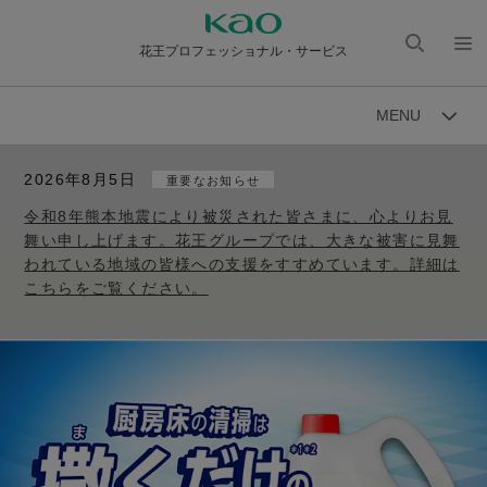
花王プロフェッショナル・サービス
検索
メニ
を開
ュー
MENU
く
を開
く
2026年8月5日
重要なお知らせ
令和8年熊本地震により被災された皆さまに、心よりお見
舞い申し上げます。花王グループでは、大きな被害に見舞
われている地域の皆様への支援をすすめています。詳細は
こちらをご覧ください。