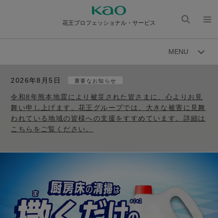
花王プロフェッショナル・サービス
検索
メニ
を開
ュー
MENU
く
を開
く
2026年8月5日
重要なお知らせ
令和8年熊本地震により被災された皆さまに、心よりお見
舞い申し上げます。花王グループでは、大きな被害に見舞
われている地域の皆様への支援をすすめています。詳細は
こちらをご覧ください。