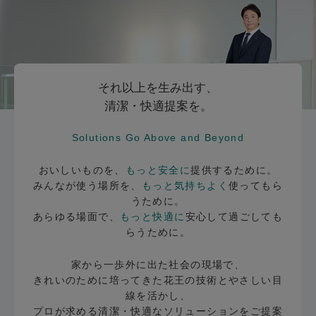
それ以上を生み出す、
清潔・快適提案を。
Solutions Go Above and Beyond
おいしいものを、
もっと安全に
提供するために。
みんなが使う場所を、
もっと気持ちよく
使ってもら
うために。
あらゆる場面で、
もっと快適に
安心して過ごしても
らうために。
家から一歩外に出た社会の現場で、
きれいのために培ってきた花王の技術とやさしい目
線を活かし、
プロが求める清潔・快適なソリューションをご提案