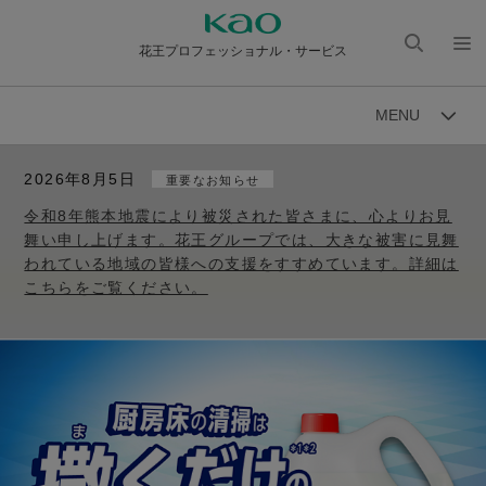
花王プロフェッショナル・サービス
検索
メニ
を開
ュー
MENU
く
を開
く
2026年8月5日
重要なお知らせ
令和8年熊本地震により被災された皆さまに、心よりお見
舞い申し上げます。花王グループでは、大きな被害に見舞
われている地域の皆様への支援をすすめています。詳細は
こちらをご覧ください。