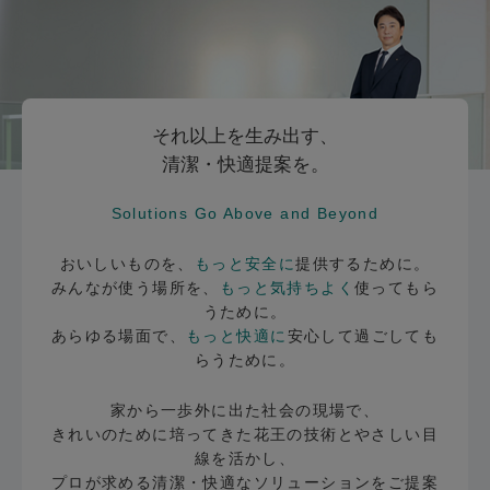
それ以上を生み出す、
清潔・快適提案を。
Solutions Go Above and Beyond
おいしいものを、
もっと安全に
提供するために。
みんなが使う場所を、
もっと気持ちよく
使ってもら
うために。
あらゆる場面で、
もっと快適に
安心して過ごしても
らうために。
家から一歩外に出た社会の現場で、
きれいのために培ってきた花王の技術とやさしい目
線を活かし、
プロが求める清潔・快適なソリューションをご提案