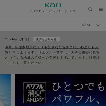
花王プロフェッショナル・サービス
検索
メニ
を開
ュー
MENU
く
を開
く
2026年8月5日
重要なお知らせ
令和8年熊本地震により被災された皆さまに、心よりお見
舞い申し上げます。花王グループでは、大きな被害に見舞
われている地域の皆様への支援をすすめています。詳細は
こちらをご覧ください。