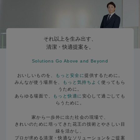
それ以上を生み出す、
清潔・快適提案を。
Solutions Go Above and Beyond
おいしいものを、
もっと安全に
提供するために。
みんなが使う場所を、
もっと気持ちよく
使ってもら
うために。
あらゆる場面で、
もっと快適に
安心して過ごしても
らうために。
家から一歩外に出た社会の現場で、
きれいのために培ってきた花王の技術とやさしい目
線を活かし、
プロが求める清潔・快適なソリューションをご提案