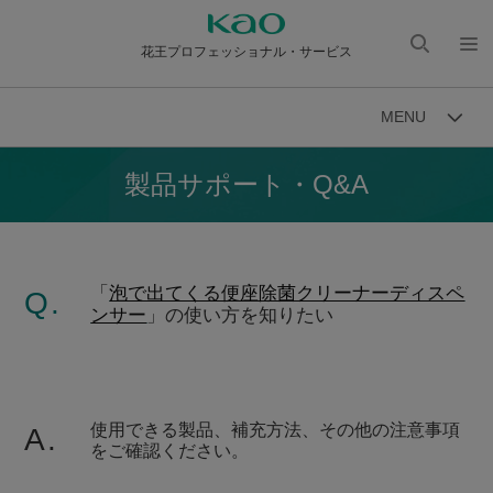
花王プロフェッショナル・サービス
検索
メニ
を開
ュー
MENU
く
を開
く
製品サポート・Q&A
「
泡で出てくる便座除菌クリーナーディスペ
Q.
ンサー
」の使い方を知りたい
使用できる製品、補充方法、その他の注意事項
A.
をご確認ください。