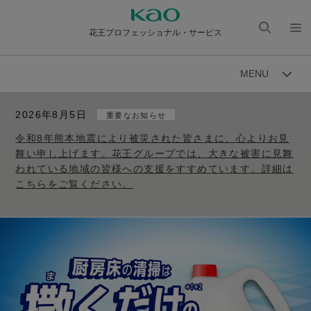
花王プロフェッショナル・サービス
検索
メニ
を開
ュー
MENU
く
を開
く
2026年8月5日
重要なお知らせ
令和8年熊本地震により被災された皆さまに、心よりお見
舞い申し上げます。花王グループでは、大きな被害に見舞
われている地域の皆様への支援をすすめています。詳細は
こちらをご覧ください。