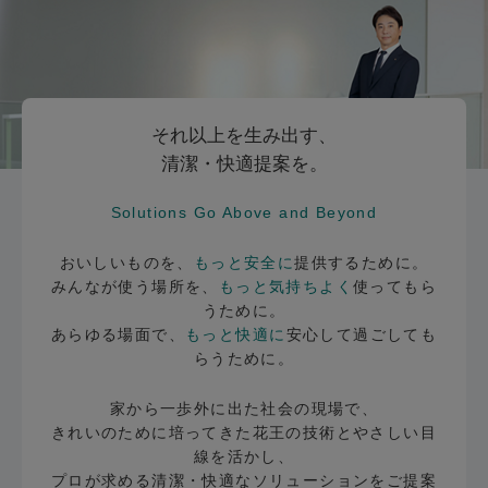
それ以上を生み出す、
清潔・快適提案を。
Solutions Go Above and Beyond
おいしいものを、
もっと安全に
提供するために。
みんなが使う場所を、
もっと気持ちよく
使ってもら
うために。
あらゆる場面で、
もっと快適に
安心して過ごしても
らうために。
家から一歩外に出た社会の現場で、
きれいのために培ってきた花王の技術とやさしい目
線を活かし、
プロが求める清潔・快適なソリューションをご提案