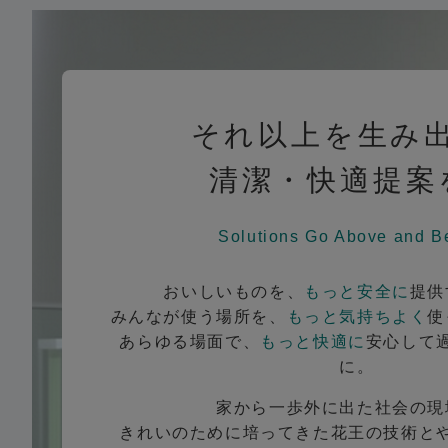
それ以上を生み
清潔・快適提案
Solutions Go Above and B
おいしいものを、
もっと安全に
提供
みんなが使う場所を、
もっと気持ちよく
使
あらゆる場面で、
もっと快適に
安心して
に。
家から一歩外に出た社会の現
きれいのために培ってきた花王の技術と