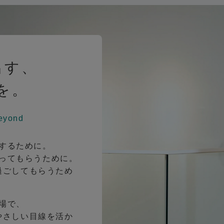
出す、
を。
eyond
するために。
ってもらうために。
過ごしてもらうため
場で、
やさしい目線を活か