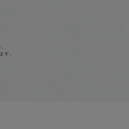
像、
ます。