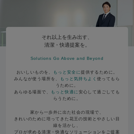
それ以上を生み出す、
清潔・快適提案を。
Solutions Go Above and Beyond
おいしいものを、
もっと安全に
提供するために。
みんなが使う場所を、
もっと気持ちよく
使ってもら
うために。
あらゆる場面で、
もっと快適に
安心して過ごしても
らうために。
家から一歩外に出た社会の現場で、
きれいのために培ってきた花王の技術とやさしい目
線を活かし、
プロが求める清潔・快適なソリューションをご提案