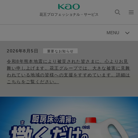
花王プロフェッショナル・サービス
検索
メニ
を開
ュー
MENU
く
を開
く
2026年8月5日
重要なお知らせ
令和8年熊本地震により被災された皆さまに、心よりお見
舞い申し上げます。花王グループでは、大きな被害に見舞
われている地域の皆様への支援をすすめています。詳細は
こちらをご覧ください。