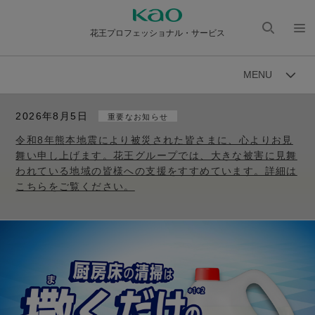
花王プロフェッショナル・サービス
検索
メニ
を開
ュー
MENU
く
を開
く
2026年8月5日
重要なお知らせ
令和8年熊本地震により被災された皆さまに、心よりお見
舞い申し上げます。花王グループでは、大きな被害に見舞
われている地域の皆様への支援をすすめています。詳細は
こちらをご覧ください。