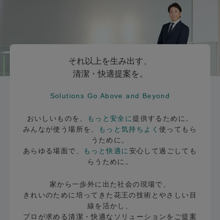
それ以上を生み出す、
清潔・快適提案を。
Solutions Go Above and Beyond
おいしいものを、
もっと安全に
提供するために。
みんなが使う場所を、
もっと気持ちよく
使ってもら
うために。
あらゆる場面で、
もっと快適に
安心して過ごしても
らうために。
家から一歩外に出た社会の現場で、
きれいのために培ってきた花王の技術とやさしい目
線を活かし、
プロが求める清潔・快適なソリューションをご提案