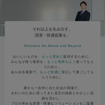
それ以上を生み出す、
清潔・快適提案を。
Solutions Go Above and Beyond
おいしいものを、
もっと安全に
提供するために。
みんなが使う場所を、
もっと気持ちよく
使ってもら
うために。
あらゆる場面で、
もっと快適に
安心して過ごしても
らうために。
家から一歩外に出た社会の現場で、
きれいのために培ってきた花王の技術とやさしい目
線を活かし、
プロが求める清潔・快適なソリューションをご提案