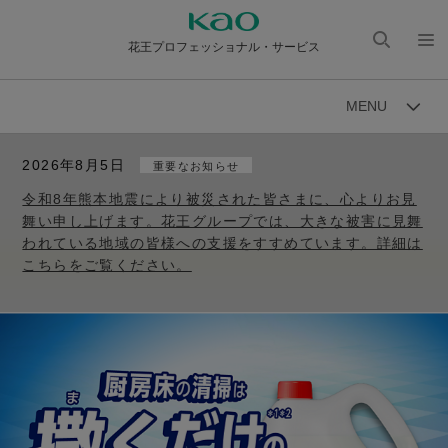
花王プロフェッショナル・サービス
検索
メニ
を開
ュー
MENU
く
を開
く
2026年8月5日
重要なお知らせ
令和8年熊本地震により被災された皆さまに、心よりお見
舞い申し上げます。花王グループでは、大きな被害に見舞
われている地域の皆様への支援をすすめています。詳細は
こちらをご覧ください。