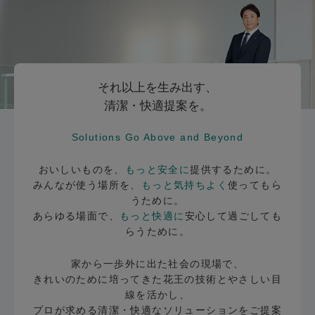
それ以上を生み出す、
清潔・快適提案を。
Solutions Go Above and Beyond
おいしいものを、
もっと安全に
提供するために。
みんなが使う場所を、
もっと気持ちよく
使ってもら
うために。
あらゆる場面で、
もっと快適に
安心して過ごしても
らうために。
家から一歩外に出た社会の現場で、
きれいのために培ってきた花王の技術とやさしい目
線を活かし、
プロが求める清潔・快適なソリューションをご提案