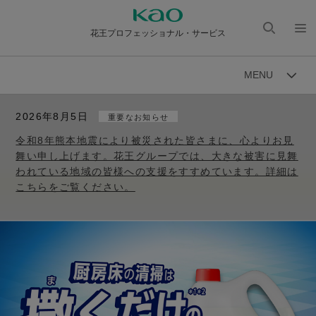
花王プロフェッショナル・サービス
検索
メニ
を開
ュー
MENU
く
を開
く
2026年8月5日
重要なお知らせ
令和8年熊本地震により被災された皆さまに、心よりお見
舞い申し上げます。花王グループでは、大きな被害に見舞
われている地域の皆様への支援をすすめています。詳細は
こちらをご覧ください。