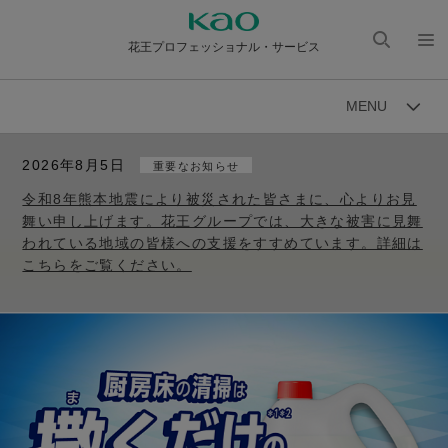
花王プロフェッショナル・サービス
検索
メニ
を開
ュー
MENU
く
を開
く
2026年8月5日
重要なお知らせ
令和8年熊本地震により被災された皆さまに、心よりお見
舞い申し上げます。花王グループでは、大きな被害に見舞
われている地域の皆様への支援をすすめています。詳細は
こちらをご覧ください。