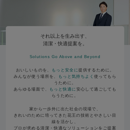
それ以上を生み出す、
清潔・快適提案を。
Solutions Go Above and Beyond
おいしいものを、
もっと安全に
提供するために。
みんなが使う場所を、
もっと気持ちよく
使ってもら
うために。
あらゆる場面で、
もっと快適に
安心して過ごしても
らうために。
家から一歩外に出た社会の現場で、
きれいのために培ってきた花王の技術とやさしい目
線を活かし、
プロが求める清潔・快適なソリューションをご提案