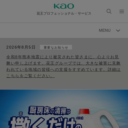
花王プロフェッショナル・サービス
検索
メニ
を開
ュー
MENU
く
を開
く
2026年8月5日
重要なお知らせ
令和8年熊本地震により被災された皆さまに、心よりお見
舞い申し上げます。花王グループでは、大きな被害に見舞
われている地域の皆様への支援をすすめています。詳細は
こちらをご覧ください。