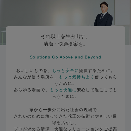
それ以上を生み出す、
清潔・快適提案を。
Solutions Go Above and Beyond
おいしいものを、
もっと安全に
提供するために。
みんなが使う場所を、
もっと気持ちよく
使ってもら
うために。
あらゆる場面で、
もっと快適に
安心して過ごしても
らうために。
家から一歩外に出た社会の現場で、
きれいのために培ってきた花王の技術とやさしい目
線を活かし、
プロが求める清潔・快適なソリューションをご提案