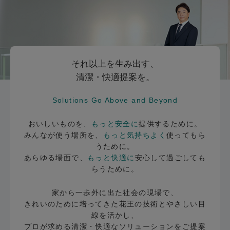
それ以上を生み出す、
清潔・快適提案を。
Solutions Go Above and Beyond
おいしいものを、
もっと安全に
提供するために。
みんなが使う場所を、
もっと気持ちよく
使ってもら
うために。
あらゆる場面で、
もっと快適に
安心して過ごしても
らうために。
家から一歩外に出た社会の現場で、
きれいのために培ってきた花王の技術とやさしい目
線を活かし、
プロが求める清潔・快適なソリューションをご提案