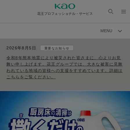
花王プロフェッショナル・サービス
検索
メニ
を開
ュー
MENU
く
を開
く
2026年8月5日
重要なお知らせ
令和8年熊本地震により被災された皆さまに、心よりお見
舞い申し上げます。花王グループでは、大きな被害に見舞
われている地域の皆様への支援をすすめています。詳細は
こちらをご覧ください。