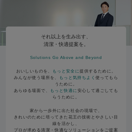
それ以上を生み出す、
清潔・快適提案を。
Solutions Go Above and Beyond
おいしいものを、
もっと安全に
提供するために。
みんなが使う場所を、
もっと気持ちよく
使ってもら
うために。
あらゆる場面で、
もっと快適に
安心して過ごしても
らうために。
家から一歩外に出た社会の現場で、
きれいのために培ってきた花王の技術とやさしい目
線を活かし、
プロが求める清潔・快適なソリューションをご提案