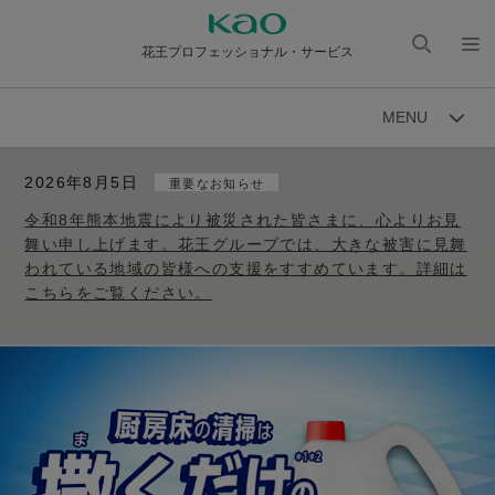
花王プロフェッショナル・サービス
検索
メニ
を開
ュー
MENU
く
を開
く
2026年8月5日
重要なお知らせ
令和8年熊本地震により被災された皆さまに、心よりお見
舞い申し上げます。花王グループでは、大きな被害に見舞
われている地域の皆様への支援をすすめています。詳細は
こちらをご覧ください。