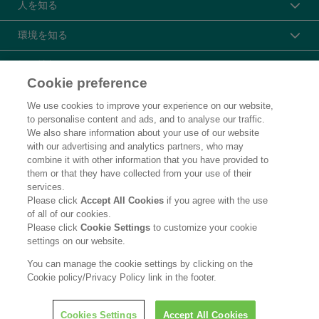
人を知る
環境を知る
採用情報
Cookie preference
花王プロフェッショナル・サービス株式会社
We use cookies to improve your experience on our website,
to personalise content and ads, and to analyse our traffic.
トップ
We also share information about your use of our website
with our advertising and analytics partners, who may
製品カタログ
combine it with other information that you have provided to
them or that they have collected from your use of their
企業情報
services.
Please click
Accept All Cookies
if you agree with the use
ご利用条件
of all of our cookies.
Please click
Cookie Settings
to customize your cookie
個人情報保護方針
settings on our website.
ソーシャルメディアポリシー
You can manage the cookie settings by clicking on the
Cookie policy/Privacy Policy link in the footer.
Copyright © Kao Corporation. All rights reserved.
Cookies Settings
Accept All Cookies