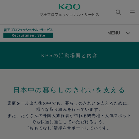
花王プロフェッショナル・サービス
検索
メニ
を開
ュー
MENU
く
を開
く
KPSの活動場面と内容
日本中の暮らしのきれいを支える
家庭を一歩出た街の中でも、暮らしのきれいを支えるために、
様々な取り組みを行っています。
また、たくさんの外国人旅行者が訪れる観光地・人気スポット
でも快適に過ごしていただけるよう、
"おもてなし"清掃をサポートしています。