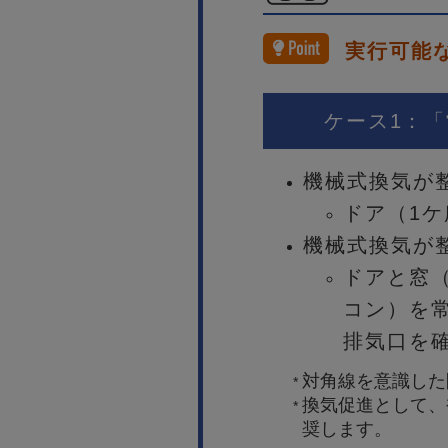
実行可能
ケース1：
機械式換気が
ドア（1
機械式換気が
ドアと窓
コン）を
排気口を
対角線を意識した
*
換気促進として、
*
奨します。