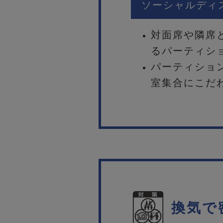
ソーシャルディ
対面席や隣席
るパーティシ
パーティショ
室集合にこだ
換気で