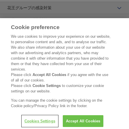
花王グループの感染対策
企業・団体の感染対策レポート
Cookie preference
花王プロフェッショナル・サービス株式会社
We use cookies to improve your experience on our website,
to personalise content and ads, and to analyse our traffic.
トップ
We also share information about your use of our website
with our advertising and analytics partners, who may
企業概要・沿革
combine it with other information that you have provided to
them or that they have collected from your use of their
製品カタログ
services.
Please click
Accept All Cookies
if you agree with the use
ご利用条件
of all of our cookies.
Please click
Cookie Settings
to customize your cookie
個人情報保護方針
settings on our website.
ソーシャルメディアポリシー
You can manage the cookie settings by clicking on the
Cookie policy/Privacy Policy link in the footer.
Copyright © Kao Corporation. All rights reserved.
Cookies Settings
Accept All Cookies