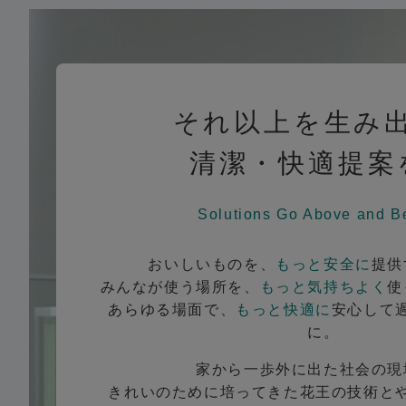
それ以上を生み
清潔・快適提案
Solutions Go Above and B
おいしいものを、
もっと安全に
提供
みんなが使う場所を、
もっと気持ちよく
使
あらゆる場面で、
もっと快適に
安心して
に。
家から一歩外に出た社会の現
きれいのために培ってきた花王の技術と