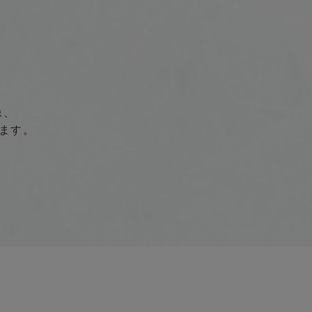
像、
ます。