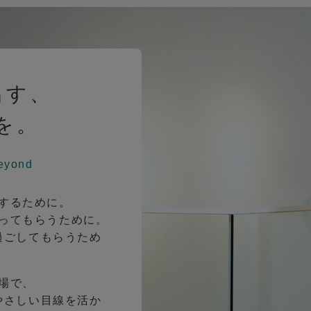
出す、
を。
eyond
するために。
ってもらうために。
過ごしてもらうため
場で、
やさしい目線を活か