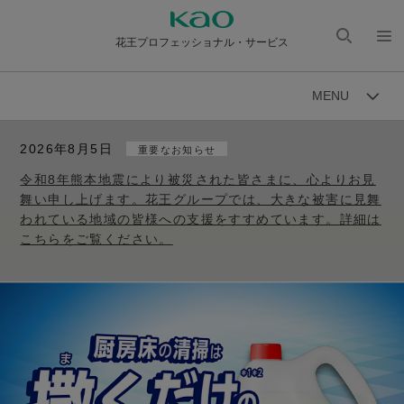
花王プロフェッショナル・サービス
検索
メニ
を開
ュー
MENU
く
を開
く
2026年8月5日
重要なお知らせ
令和8年熊本地震により被災された皆さまに、心よりお見
舞い申し上げます。花王グループでは、大きな被害に見舞
われている地域の皆様への支援をすすめています。詳細は
こちらをご覧ください。