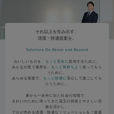
それ以上を生み出す、
清潔・快適提案を。
Solutions Go Above and Beyond
おいしいものを、
もっと安全に
提供するために。
みんなが使う場所を、
もっと気持ちよく
使ってもら
うために。
あらゆる場面で、
もっと快適に
安心して過ごしても
らうために。
家から一歩外に出た社会の現場で、
きれいのために培ってきた花王の技術とやさしい目
線を活かし、
プロが求める清潔・快適なソリューションをご提案