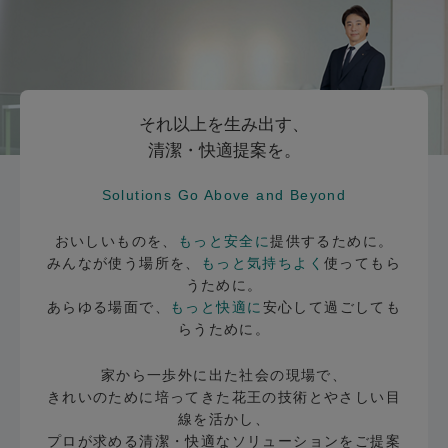
それ以上を生み出す、
清潔・快適提案を。
Solutions Go Above and Beyond
おいしいものを、
もっと安全に
提供するために。
みんなが使う場所を、
もっと気持ちよく
使ってもら
うために。
あらゆる場面で、
もっと快適に
安心して過ごしても
らうために。
家から一歩外に出た社会の現場で、
きれいのために培ってきた花王の技術とやさしい目
線を活かし、
プロが求める清潔・快適なソリューションをご提案