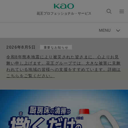
花王プロフェッショナル・サービス
検索
メニ
を開
ュー
MENU
く
を開
く
2026年8月5日
重要なお知らせ
令和8年熊本地震により被災された皆さまに、心よりお見
舞い申し上げます。花王グループでは、大きな被害に見舞
われている地域の皆様への支援をすすめています。詳細は
こちらをご覧ください。