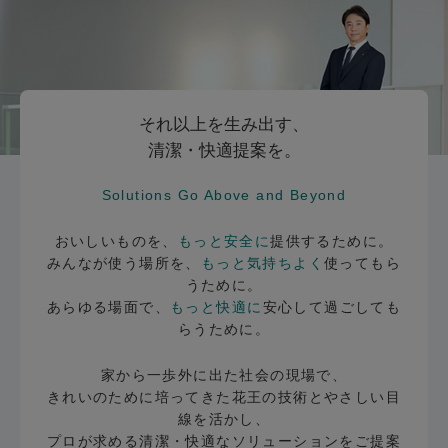
それ以上を生み出す、
清潔・快適提案を。
Solutions Go Above and Beyond
おいしいものを、
もっと安全に
提供するために。
みんなが使う場所を、
もっと気持ちよく
使ってもら
うために。
あらゆる場面で、
もっと快適に
安心して過ごしても
らうために。
家から一歩外に出た社会の現場で、
きれいのために培ってきた花王の技術とやさしい目
線を活かし、
プロが求める清潔・快適なソリューションをご提案