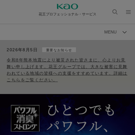
花王プロフェッショナル・サービス
検索
メニ
を開
ュー
MENU
く
を開
く
2026年8月5日
重要なお知らせ
令和8年熊本地震により被災された皆さまに、心よりお見
舞い申し上げます。花王グループでは、大きな被害に見舞
われている地域の皆様への支援をすすめています。詳細は
こちらをご覧ください。