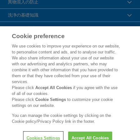
異物混入の防止
洗浄の基礎知識
HACCPの基本
Cookie preference
花王プロフェッショナル・サービス株式会社
We use cookies to improve your experience on our website,
to personalise content and ads, and to analyse our traffic.
トップ
We also share information about your use of our website
with our advertising and analytics partners, who may
企業概要・沿革
combine it with other information that you have provided to
them or that they have collected from your use of their
製品カタログ
services.
Please click
Accept All Cookies
if you agree with the use
ご利用条件
of all of our cookies.
Please click
Cookie Settings
to customize your cookie
個人情報保護方針
settings on our website.
ソーシャルメディアポリシー
You can manage the cookie settings by clicking on the
Cookie policy/Privacy Policy link in the footer.
Copyright © Kao Corporation. All rights reserved.
Cookies Settings
Accept All Cookies