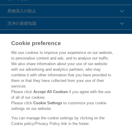
異物混入の防止
洗浄の基礎知識
HACCPの基本
Cookie preference
花王プロフェッショナル・サービス株式会社
We use cookies to improve your experience on our website,
to personalise content and ads, and to analyse our traffic.
トップ
We also share information about your use of our website
with our advertising and analytics partners, who may
企業概要・沿革
combine it with other information that you have provided to
them or that they have collected from your use of their
製品カタログ
services.
Please click
Accept All Cookies
if you agree with the use
ご利用条件
of all of our cookies.
Please click
Cookie Settings
to customize your cookie
個人情報保護方針
settings on our website.
ソーシャルメディアポリシー
You can manage the cookie settings by clicking on the
Cookie policy/Privacy Policy link in the footer.
Copyright © Kao Corporation. All rights reserved.