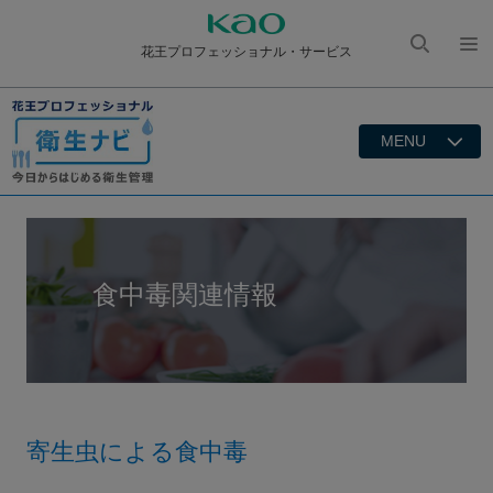
花王プロフェッショナル・サービス
検索
メニ
を開
ュー
く
を開
MENU
く
食中毒関連情報
寄生虫による食中毒