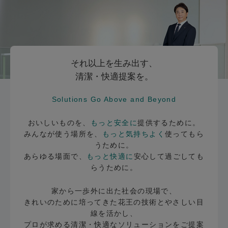
それ以上を生み出す、
清潔・快適提案を。
Solutions Go Above and Beyond
おいしいものを、
もっと安全に
提供するために。
みんなが使う場所を、
もっと気持ちよく
使ってもら
うために。
あらゆる場面で、
もっと快適に
安心して過ごしても
らうために。
家から一歩外に出た社会の現場で、
きれいのために培ってきた花王の技術とやさしい目
線を活かし、
プロが求める清潔・快適なソリューションをご提案