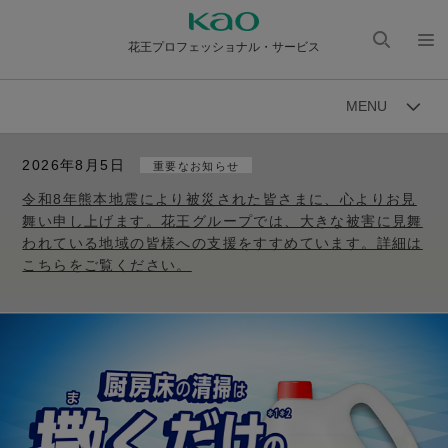
花王プロフェッショナル・サービス
検索
メニ
を開
ュー
MENU
く
を開
く
2026年8月5日
重要なお知らせ
令和8年熊本地震により被災された皆さまに、心よりお見
舞い申し上げます。花王グループでは、大きな被害に見舞
われている地域の皆様への支援をすすめています。詳細は
こちらをご覧ください。