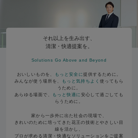
それ以上を生み出す、
清潔・快適提案を。
Solutions Go Above and Beyond
おいしいものを、
もっと安全に
提供するために。
みんなが使う場所を、
もっと気持ちよく
使ってもら
うために。
あらゆる場面で、
もっと快適に
安心して過ごしても
らうために。
家から一歩外に出た社会の現場で、
きれいのために培ってきた花王の技術とやさしい目
線を活かし、
プロが求める清潔・快適なソリューションをご提案