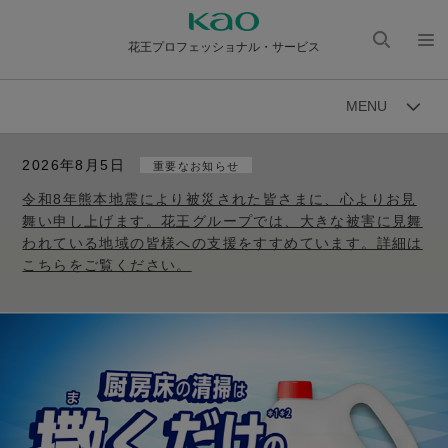
花王プロフェッショナル・サービス
検索
メニ
を開
ュー
MENU
く
を開
く
2026年8月5日
重要なお知らせ
令和8年熊本地震により被災された皆さまに、心よりお見
舞い申し上げます。花王グループでは、大きな被害に見舞
われている地域の皆様への支援をすすめています。詳細は
こちらをご覧ください。