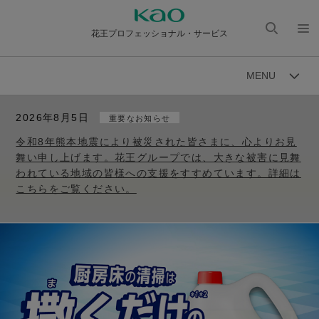
花王プロフェッショナル・サービス
検索
メニ
を開
ュー
MENU
く
を開
く
2026年8月5日
重要なお知らせ
令和8年熊本地震により被災された皆さまに、心よりお見
舞い申し上げます。花王グループでは、大きな被害に見舞
われている地域の皆様への支援をすすめています。詳細は
こちらをご覧ください。