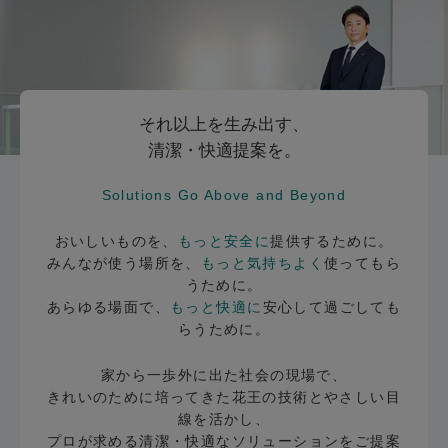
それ以上を生み出す、
清潔・快適提案を。
Solutions Go Above and Beyond
おいしいものを、
もっと安全に
提供するために。
みんなが使う場所を、
もっと気持ちよく
使ってもら
うために。
あらゆる場面で、
もっと快適に
安心して過ごしても
らうために。
家から一歩外に出た社会の現場で、
きれいのために培ってきた花王の技術とやさしい目
線を活かし、
プロが求める清潔・快適なソリューションをご提案