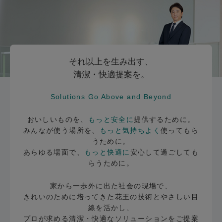
それ以上を生み出す、
清潔・快適提案を。
Solutions Go Above and Beyond
おいしいものを、
もっと安全に
提供するために。
みんなが使う場所を、
もっと気持ちよく
使ってもら
うために。
あらゆる場面で、
もっと快適に
安心して過ごしても
らうために。
家から一歩外に出た社会の現場で、
きれいのために培ってきた花王の技術とやさしい目
線を活かし、
プロが求める清潔・快適なソリューションをご提案