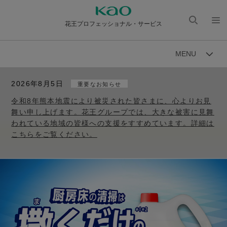
花王プロフェッショナル・サービス
検索
メニ
を開
ュー
MENU
く
を開
く
2026年8月5日
重要なお知らせ
令和8年熊本地震により被災された皆さまに、心よりお見
舞い申し上げます。花王グループでは、大きな被害に見舞
われている地域の皆様への支援をすすめています。詳細は
こちらをご覧ください。