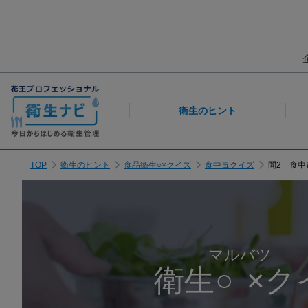
衛生のヒント
TOP
衛生のヒント
食品衛生○×クイズ
食中毒クイズ
問2 食中
マルバツ
衛生
○×
ク