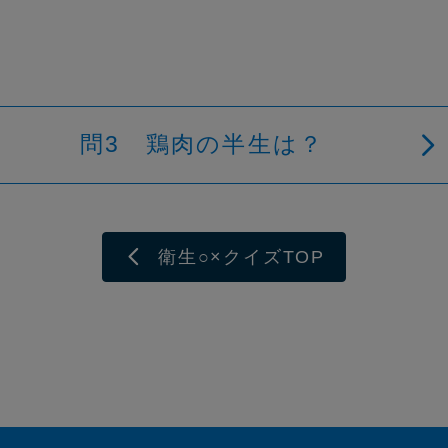
問3 鶏肉の半生は？
衛生○×クイズTOP