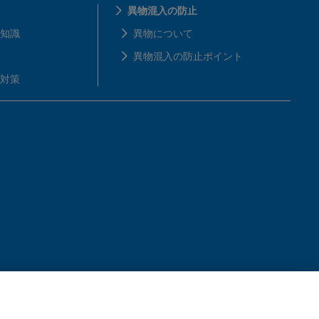
異物混入の防止
知識
異物について
異物混入の防止ポイント
対策