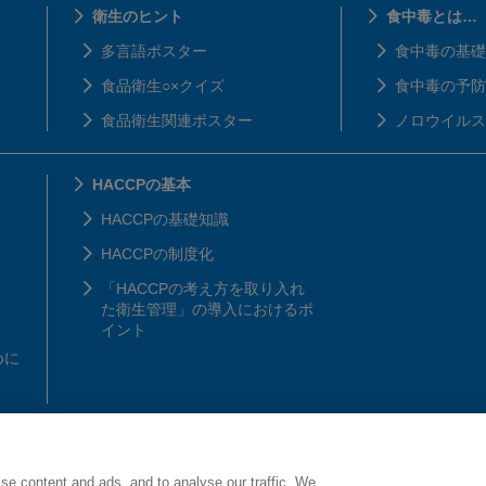
衛生のヒント
食中毒とは…
多言語ポスター
食中毒の基礎
食品衛生○×クイズ
食中毒の予防
食品衛生関連ポスター
ノロウイルス
HACCPの基本
HACCPの基礎知識
HACCPの制度化
「HACCPの考え方を取り入れ
た衛生管理」の導入におけるポ
イント
めに
se content and ads, and to analyse our traffic. We