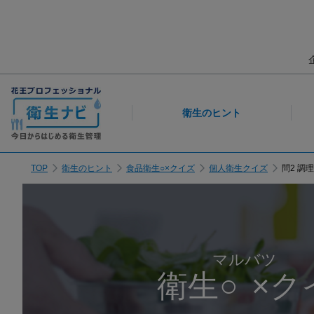
衛生のヒント
TOP
衛生のヒント
食品衛生○×クイズ
個人衛生クイズ
問2 調
マルバツ
衛生
○×
ク