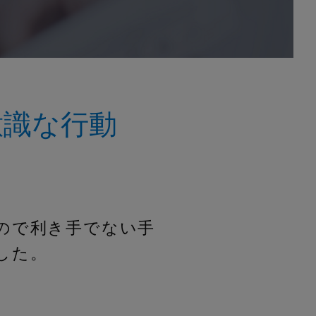
意識な行動
ので利き手でない手
した。