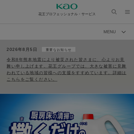
花王プロフェッショナル・サービス
検索
メニ
を開
ュー
MENU
く
を開
く
2026年8月5日
重要なお知らせ
令和8年熊本地震により被災された皆さまに、心よりお見
舞い申し上げます。花王グループでは、大きな被害に見舞
われている地域の皆様への支援をすすめています。詳細は
こちらをご覧ください。