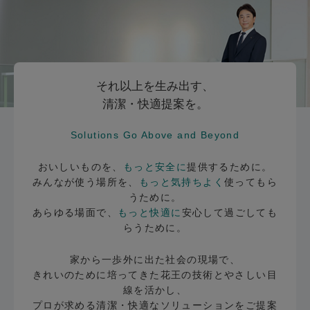
それ以上を生み出す、
清潔・快適提案を。
Solutions Go Above and Beyond
おいしいものを、
もっと安全に
提供するために。
みんなが使う場所を、
もっと気持ちよく
使ってもら
うために。
あらゆる場面で、
もっと快適に
安心して過ごしても
らうために。
家から一歩外に出た社会の現場で、
きれいのために培ってきた花王の技術とやさしい目
線を活かし、
プロが求める清潔・快適なソリューションをご提案