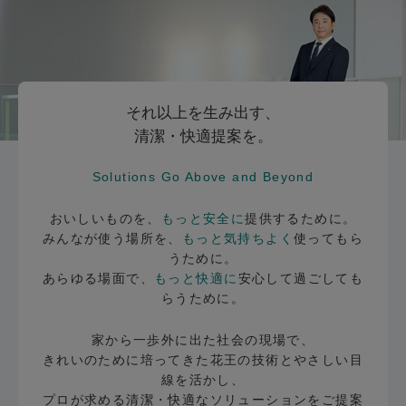
それ以上を生み出す、
清潔・快適提案を。
Solutions Go Above and Beyond
おいしいものを、
もっと安全に
提供するために。
みんなが使う場所を、
もっと気持ちよく
使ってもら
うために。
あらゆる場面で、
もっと快適に
安心して過ごしても
らうために。
家から一歩外に出た社会の現場で、
きれいのために培ってきた花王の技術とやさしい目
線を活かし、
プロが求める清潔・快適なソリューションをご提案