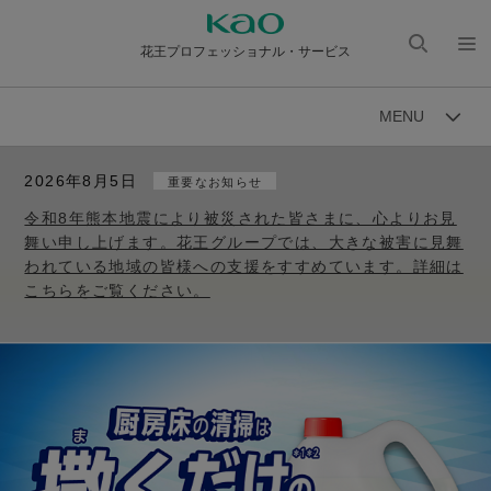
花王プロフェッショナル・サービス
検索
メニ
を開
ュー
MENU
く
を開
く
2026年8月5日
重要なお知らせ
令和8年熊本地震により被災された皆さまに、心よりお見
舞い申し上げます。花王グループでは、大きな被害に見舞
われている地域の皆様への支援をすすめています。詳細は
こちらをご覧ください。