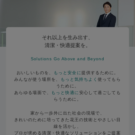
それ以上を生み出す、
清潔・快適提案を。
Solutions Go Above and Beyond
おいしいものを、
もっと安全に
提供するために。
みんなが使う場所を、
もっと気持ちよく
使ってもら
うために。
あらゆる場面で、
もっと快適に
安心して過ごしても
らうために。
家から一歩外に出た社会の現場で、
きれいのために培ってきた花王の技術とやさしい目
線を活かし、
プロが求める清潔・快適なソリューションをご提案