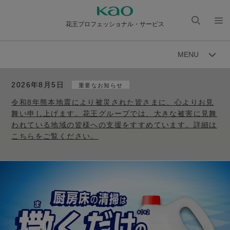
花王プロフェッショナル・サービス
検索
メニ
を開
ュー
MENU
く
を開
く
2026年8月5日
重要なお知らせ
令和8年熊本地震により被災された皆さまに、心よりお見
舞い申し上げます。花王グループでは、大きな被害に見舞
われている地域の皆様への支援をすすめています。詳細は
こちらをご覧ください。