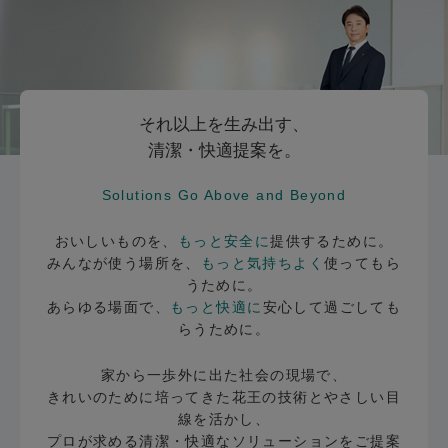
それ以上を生み出す、
清潔・快適提案を。
Solutions Go Above and Beyond
おいしいものを、
もっと安全に
提供するために。
みんなが使う場所を、
もっと気持ちよく
使ってもら
うために。
あらゆる場面で、
もっと快適に
安心して過ごしても
らうために。
家から一歩外に出た社会の現場で、
きれいのために培ってきた花王の技術とやさしい目
線を活かし、
プロが求める清潔・快適なソリューションをご提案