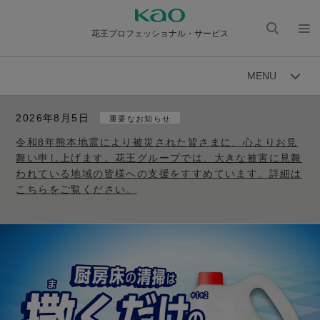
花王プロフェッショナル・サービス
検索
メニ
を開
ュー
MENU
く
を開
く
2026年8月5日
重要なお知らせ
令和8年熊本地震により被災された皆さまに、心よりお見
舞い申し上げます。花王グループでは、大きな被害に見舞
われている地域の皆様への支援をすすめています。詳細は
こちらをご覧ください。